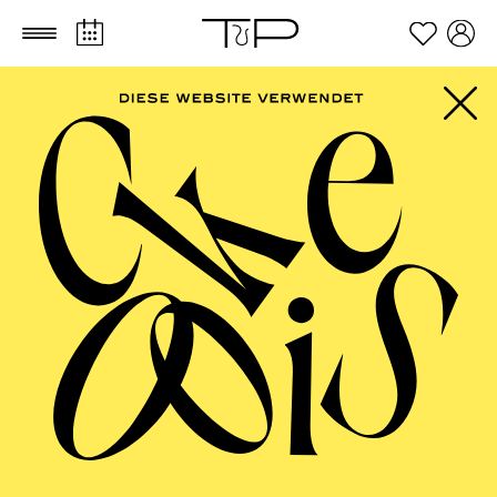
Zum Hauptinhalt springen
Zum Footer springen
FILTER
SEPTEMBER 2026
PHILHARMONIE ESSEN
Friday
04.09.2026
20:00 - 23:00
Alfried Krupp Saal
HÖHNER CLASSIC