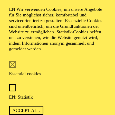
Organiser: Theater-, Konzert- u. Gastspieldirektion OTTO
EN Wir verwenden Cookies, um unsere Angebote
HOFNER GMBH
für Sie möglichst sicher, komfortabel und
serviceorientiert zu gestalten. Essenzielle Cookies
TICKETS
sind unentbehrlich, um die Grundfunktionen der
Website zu ermöglichen. Statistik-Cookies helfen
-
55,20
52,70
€
uns zu verstehen, wie die Website genutzt wird,
indem Informationen anonym gesammelt und
gemeldet werden.
EN: SCHAUSPIEL ESSEN
Saturday
05.09.2026
19:30 - 21:30
Essential cookies
Grillo-Theater
BLICK AUF DEN IRAN –
STIMMEN ZUR AKTUELLEN
EN: Statistik
LAGE
ACCEPT ALL