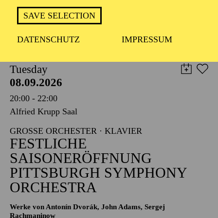
TICKETS
SAVE SELECTION
8,00
€
DATENSCHUTZ
IMPRESSUM
PHILHARMONIE ESSEN
Tuesday
08.09.2026
20:00 - 22:00
Alfried Krupp Saal
GROSSE ORCHESTER · KLAVIER
FESTLICHE
SAISONERÖFFNUNG
PITTSBURGH SYMPHONY
ORCHESTRA
Werke von Antonín Dvorák, John Adams, Sergej
Rachmaninow