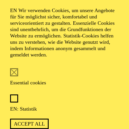
Organiser: Theater-, Konzert- u. Gastspieldirektion OTTO
EN Wir verwenden Cookies, um unsere Angebote
HOFNER GMBH
für Sie möglichst sicher, komfortabel und
serviceorientiert zu gestalten. Essenzielle Cookies
TICKETS
sind unentbehrlich, um die Grundfunktionen der
Website zu ermöglichen. Statistik-Cookies helfen
-
55,20
52,70
€
uns zu verstehen, wie die Website genutzt wird,
indem Informationen anonym gesammelt und
gemeldet werden.
EN: SCHAUSPIEL ESSEN
Saturday
05.09.2026
19:30 - 21:30
Essential cookies
Grillo-Theater
BLICK AUF DEN IRAN –
STIMMEN ZUR AKTUELLEN
EN: Statistik
LAGE
ACCEPT ALL