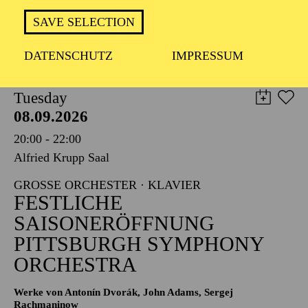
TICKETS
SAVE SELECTION
8,00
€
DATENSCHUTZ
IMPRESSUM
PHILHARMONIE ESSEN
Tuesday
08.09.2026
20:00 - 22:00
Alfried Krupp Saal
GROSSE ORCHESTER · KLAVIER
FESTLICHE
SAISONERÖFFNUNG
PITTSBURGH SYMPHONY
ORCHESTRA
Werke von Antonín Dvorák, John Adams, Sergej
Rachmaninow