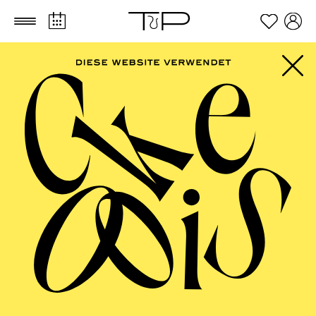
Zum Hauptinhalt springen
Zum Footer springen
FILTER
SEPTEMBER 2026
PHILHARMONIE ESSEN
Friday
04.09.2026
20:00 - 23:00
Alfried Krupp Saal
HÖHNER CLASSIC