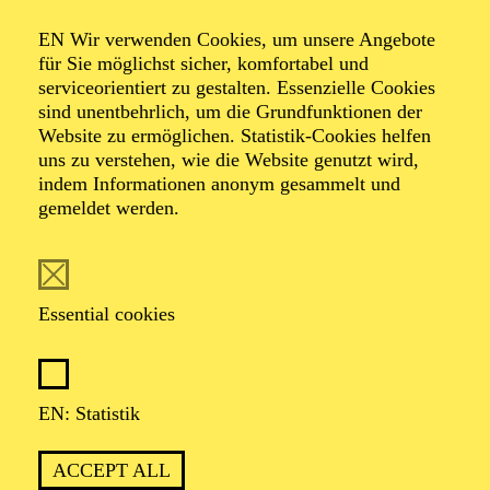
Organiser: Theater-, Konzert- u. Gastspieldirektion OTTO
EN Wir verwenden Cookies, um unsere Angebote
HOFNER GMBH
für Sie möglichst sicher, komfortabel und
serviceorientiert zu gestalten. Essenzielle Cookies
TICKETS
sind unentbehrlich, um die Grundfunktionen der
Website zu ermöglichen. Statistik-Cookies helfen
-
55,20
52,70
€
uns zu verstehen, wie die Website genutzt wird,
indem Informationen anonym gesammelt und
gemeldet werden.
EN: SCHAUSPIEL ESSEN
Saturday
05.09.2026
19:30 - 21:30
Essential cookies
Grillo-Theater
BLICK AUF DEN IRAN –
STIMMEN ZUR AKTUELLEN
EN: Statistik
LAGE
ACCEPT ALL