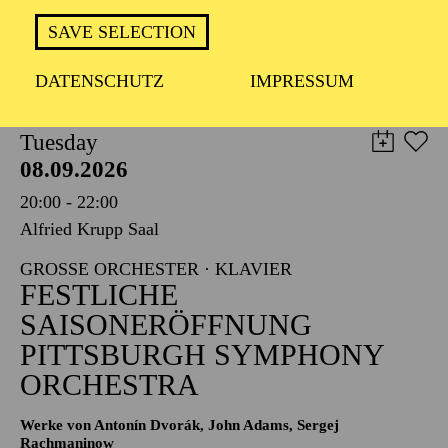
TICKETS
SAVE SELECTION
8,00
€
DATENSCHUTZ
IMPRESSUM
PHILHARMONIE ESSEN
Tuesday
08.09.2026
20:00 - 22:00
Alfried Krupp Saal
GROSSE ORCHESTER · KLAVIER
FESTLICHE
SAISONERÖFFNUNG
PITTSBURGH SYMPHONY
ORCHESTRA
Werke von Antonín Dvorák, John Adams, Sergej
Rachmaninow