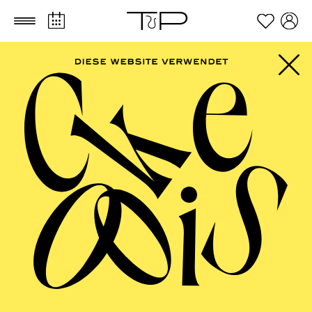
Zum Hauptinhalt springen
Zum Footer springen
FILTER
SEPTEMBER 2026
PHILHARMONIE ESSEN
Friday
04.09.2026
20:00 - 23:00
Alfried Krupp Saal
HÖHNER CLASSIC