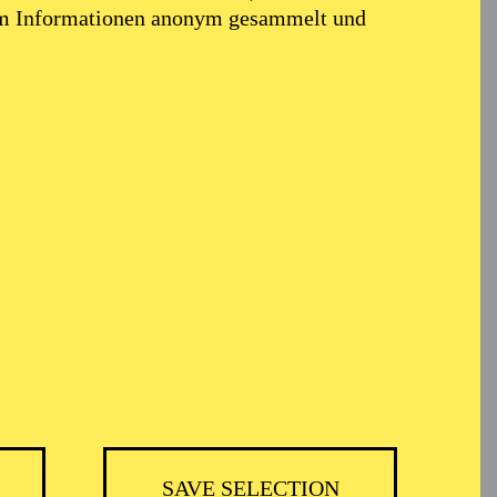
em Informationen anonym gesammelt und
TICKETS
BH
-
55,20
52,70
€
SAVE SELECTION