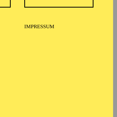
TICKETS
N
8,00
€
IMPRESSUM
TICKETS
-
110,00
85,00
65,00
25,00
-
€
Abo 1: Sinfonische Höhepunkte