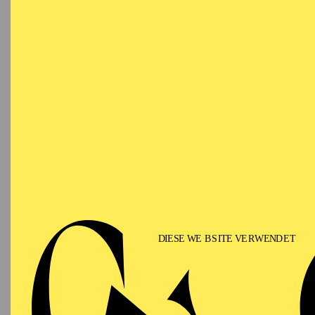
Ringlokschuppen Ruhr
PHILHARMONIE ESSEN
Saturday
12.09.2026
PHIL
TH
GU
15:00 - 16:00
Alfried Krupp Saal
II
Für Fam
PHILHARMONIE ESSEN
Sunday