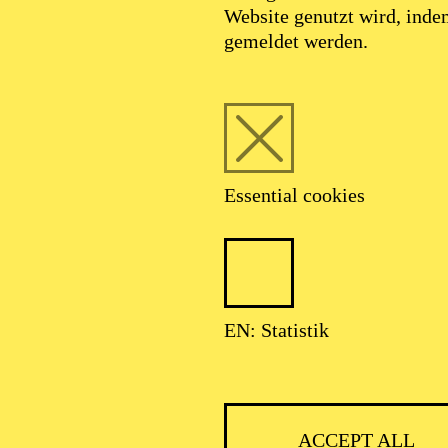
Website genutzt wird, ind
SEPTEMBER 2026
gemeldet werden.
HNER CLASSIC
Essential cookies
ser: Theater-, Konzert- u. Gastspieldirektion OTTO HOFNER GM
EN: Statistik
ACCEPT ALL