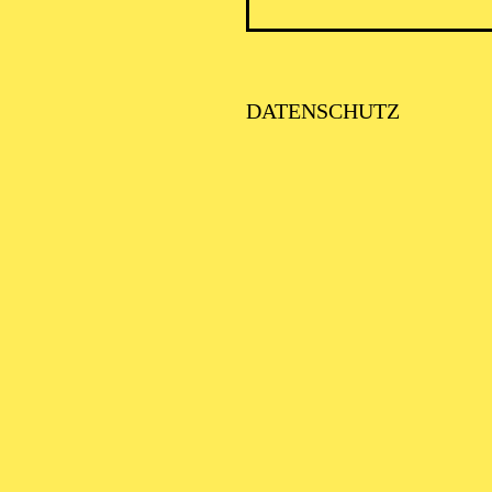
ICK AUF DEN IRAN –
TIMMEN ZUR AKTUELLE
AGE
DATENSCHUTZ
SE ORCHESTER · KLAVIER
STLICHE
AISONERÖFFNUNG
ITTSBURGH SYMPHONY
RCHESTRA