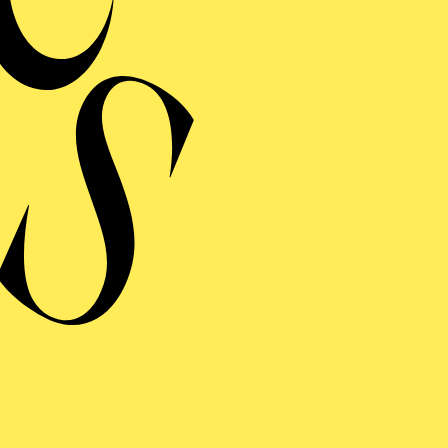
MERMUSIK
REISGEKRÖNTES
TREICHQUARTETT
von Jerod Impichchaachaaha' Tate, Maurice Ravel, Sergej Prokofj
RAUFNAHME
N GIOVANNI