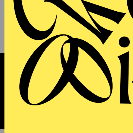
13.09.2026
KAM
P
S
11:00 - 12:00
RWE Pavillon
Werke 
OPERA
WIEDE
Sunday
13.09.2026
DO
18:00 - 21:15
Aalto-Theater