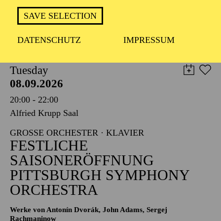
TICKETS
SAVE SELECTION
8,00
€
DATENSCHUTZ
IMPRESSUM
PHILHARMONIE ESSEN
Tuesday
08.09.2026
20:00 - 22:00
Alfried Krupp Saal
GROSSE ORCHESTER · KLAVIER
FESTLICHE
SAISONERÖFFNUNG
PITTSBURGH SYMPHONY
ORCHESTRA
Werke von Antonín Dvorák, John Adams, Sergej
Rachmaninow