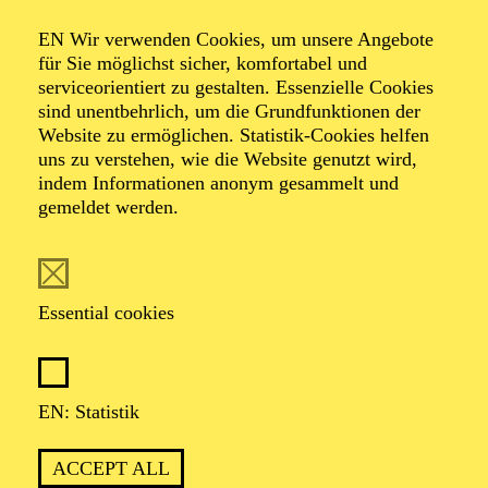
Organiser: Theater-, Konzert- u. Gastspieldirektion OTTO
EN Wir verwenden Cookies, um unsere Angebote
HOFNER GMBH
für Sie möglichst sicher, komfortabel und
serviceorientiert zu gestalten. Essenzielle Cookies
TICKETS
sind unentbehrlich, um die Grundfunktionen der
Website zu ermöglichen. Statistik-Cookies helfen
-
-
52,70
€
uns zu verstehen, wie die Website genutzt wird,
indem Informationen anonym gesammelt und
gemeldet werden.
EN: SCHAUSPIEL ESSEN
Saturday
05.09.2026
19:30 - 21:30
Essential cookies
Grillo-Theater
BLICK AUF DEN IRAN –
STIMMEN ZUR AKTUELLEN
EN: Statistik
LAGE
ACCEPT ALL