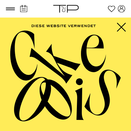
Zum Hauptinhalt springen
Zum Footer springen
FILTER
SEPTEMBER 2026
PHILHARMONIE ESSEN
Friday
04.09.2026
20:00 - 23:00
Alfried Krupp Saal
HÖHNER CLASSIC