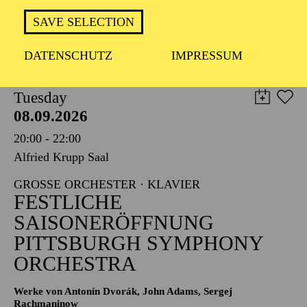
TICKETS
SAVE SELECTION
8,00
€
DATENSCHUTZ
IMPRESSUM
PHILHARMONIE ESSEN
Tuesday
08.09.2026
20:00 - 22:00
Alfried Krupp Saal
GROSSE ORCHESTER · KLAVIER
FESTLICHE
SAISONERÖFFNUNG
PITTSBURGH SYMPHONY
ORCHESTRA
Werke von Antonín Dvorák, John Adams, Sergej
Rachmaninow