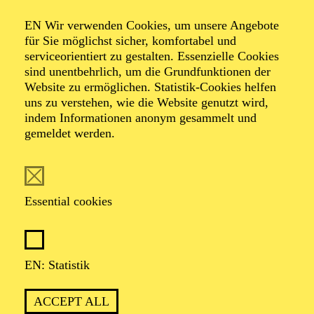
Organiser: Theater-, Konzert- u. Gastspieldirektion OTTO
EN Wir verwenden Cookies, um unsere Angebote
HOFNER GMBH
für Sie möglichst sicher, komfortabel und
serviceorientiert zu gestalten. Essenzielle Cookies
TICKETS
sind unentbehrlich, um die Grundfunktionen der
Website zu ermöglichen. Statistik-Cookies helfen
-
55,20
52,70
€
uns zu verstehen, wie die Website genutzt wird,
indem Informationen anonym gesammelt und
gemeldet werden.
EN: SCHAUSPIEL ESSEN
Saturday
05.09.2026
19:30 - 21:30
Essential cookies
Grillo-Theater
BLICK AUF DEN IRAN –
STIMMEN ZUR AKTUELLEN
EN: Statistik
LAGE
ACCEPT ALL