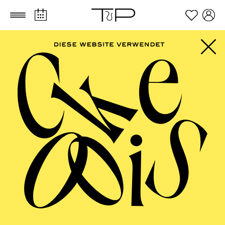
Zum Hauptinhalt springen
Zum Footer springen
FILTER
SEPTEMBER 2026
PHILHARMONIE ESSEN
Friday
04.09.2026
20:00 - 23:00
Alfried Krupp Saal
HÖHNER CLASSIC