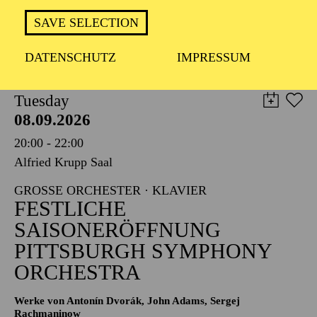
TICKETS
SAVE SELECTION
8,00
€
DATENSCHUTZ
IMPRESSUM
PHILHARMONIE ESSEN
Tuesday
08.09.2026
20:00 - 22:00
Alfried Krupp Saal
GROSSE ORCHESTER · KLAVIER
FESTLICHE
SAISONERÖFFNUNG
PITTSBURGH SYMPHONY
ORCHESTRA
Werke von Antonín Dvorák, John Adams, Sergej
Rachmaninow