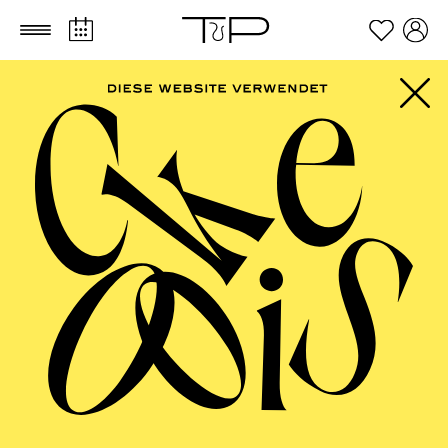
Zum Hauptinhalt springen
Zum Footer springen
FILTER
SEPTEMBER 2026
PHILHARMONIE ESSEN
Friday
04.09.2026
20:00 - 23:00
Alfried Krupp Saal
HÖHNER CLASSIC