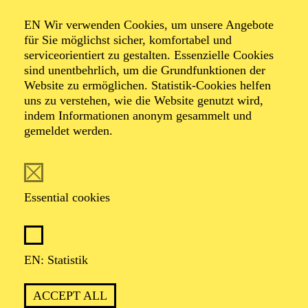
Organiser: Theater-, Konzert- u. Gastspieldirektion OTTO
EN Wir verwenden Cookies, um unsere Angebote
HOFNER GMBH
für Sie möglichst sicher, komfortabel und
serviceorientiert zu gestalten. Essenzielle Cookies
TICKETS
sind unentbehrlich, um die Grundfunktionen der
Website zu ermöglichen. Statistik-Cookies helfen
-
55,20
52,70
€
uns zu verstehen, wie die Website genutzt wird,
indem Informationen anonym gesammelt und
gemeldet werden.
EN: SCHAUSPIEL ESSEN
Saturday
05.09.2026
19:30 - 21:30
Essential cookies
Grillo-Theater
BLICK AUF DEN IRAN –
STIMMEN ZUR AKTUELLEN
EN: Statistik
LAGE
ACCEPT ALL