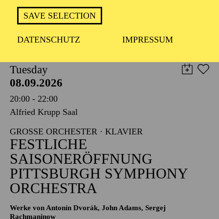
TICKETS
SAVE SELECTION
8,00
€
DATENSCHUTZ
IMPRESSUM
PHILHARMONIE ESSEN
Tuesday
08.09.2026
20:00 - 22:00
Alfried Krupp Saal
GROSSE ORCHESTER · KLAVIER
FESTLICHE
SAISONERÖFFNUNG
PITTSBURGH SYMPHONY
ORCHESTRA
Werke von Antonín Dvorák, John Adams, Sergej
Rachmaninow