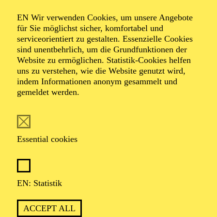
Organiser: Theater-, Konzert- u. Gastspieldirektion OTTO
EN Wir verwenden Cookies, um unsere Angebote
HOFNER GMBH
für Sie möglichst sicher, komfortabel und
serviceorientiert zu gestalten. Essenzielle Cookies
TICKETS
sind unentbehrlich, um die Grundfunktionen der
Website zu ermöglichen. Statistik-Cookies helfen
-
55,20
52,70
€
uns zu verstehen, wie die Website genutzt wird,
indem Informationen anonym gesammelt und
gemeldet werden.
EN: SCHAUSPIEL ESSEN
Saturday
05.09.2026
19:30 - 21:30
Essential cookies
Grillo-Theater
BLICK AUF DEN IRAN –
STIMMEN ZUR AKTUELLEN
EN: Statistik
LAGE
ACCEPT ALL