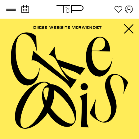
Zum Hauptinhalt springen
Zum Footer springen
FILTER
SEPTEMBER 2026
PHILHARMONIE ESSEN
Friday
04.09.2026
20:00 - 23:00
Alfried Krupp Saal
HÖHNER CLASSIC