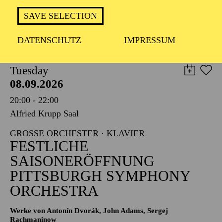
TICKETS
SAVE SELECTION
8,00
€
DATENSCHUTZ
IMPRESSUM
PHILHARMONIE ESSEN
Tuesday
08.09.2026
20:00 - 22:00
Alfried Krupp Saal
GROSSE ORCHESTER · KLAVIER
FESTLICHE
SAISONERÖFFNUNG
PITTSBURGH SYMPHONY
ORCHESTRA
Werke von Antonín Dvorák, John Adams, Sergej
Rachmaninow