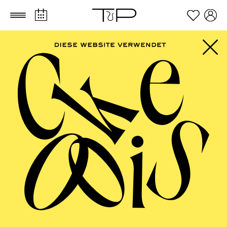
Zum Hauptinhalt springen
Zum Footer springen
FILTER
SEPTEMBER 2026
PHILHARMONIE ESSEN
Friday
04.09.2026
20:00 - 23:00
Alfried Krupp Saal
HÖHNER CLASSIC