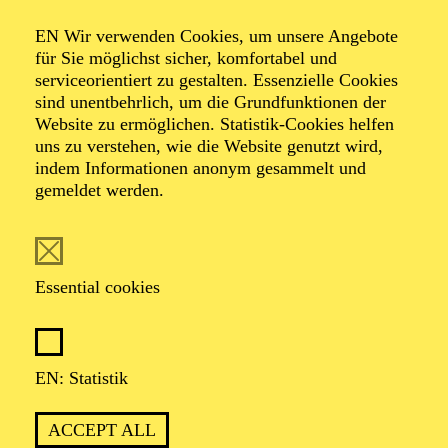
Organiser: Theater-, Konzert- u. Gastspieldirektion OTTO
EN Wir verwenden Cookies, um unsere Angebote
HOFNER GMBH
für Sie möglichst sicher, komfortabel und
serviceorientiert zu gestalten. Essenzielle Cookies
TICKETS
sind unentbehrlich, um die Grundfunktionen der
Website zu ermöglichen. Statistik-Cookies helfen
-
55,20
52,70
€
uns zu verstehen, wie die Website genutzt wird,
indem Informationen anonym gesammelt und
gemeldet werden.
EN: SCHAUSPIEL ESSEN
Saturday
05.09.2026
19:30 - 21:30
Essential cookies
Grillo-Theater
BLICK AUF DEN IRAN –
STIMMEN ZUR AKTUELLEN
EN: Statistik
LAGE
ACCEPT ALL