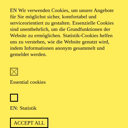
Organiser: Theater-, Konzert- u. Gastspieldirektion OTTO
EN Wir verwenden Cookies, um unsere Angebote
HOFNER GMBH
für Sie möglichst sicher, komfortabel und
serviceorientiert zu gestalten. Essenzielle Cookies
TICKETS
sind unentbehrlich, um die Grundfunktionen der
Website zu ermöglichen. Statistik-Cookies helfen
-
55,20
52,70
€
uns zu verstehen, wie die Website genutzt wird,
indem Informationen anonym gesammelt und
gemeldet werden.
EN: SCHAUSPIEL ESSEN
Saturday
05.09.2026
19:30 - 21:30
Essential cookies
Grillo-Theater
BLICK AUF DEN IRAN –
STIMMEN ZUR AKTUELLEN
EN: Statistik
LAGE
ACCEPT ALL