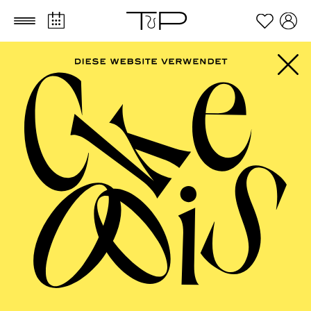
Zum Hauptinhalt springen
Zum Footer springen
FILTER
SEPTEMBER 2026
PHILHARMONIE ESSEN
Friday
04.09.2026
20:00 - 23:00
Alfried Krupp Saal
HÖHNER CLASSIC