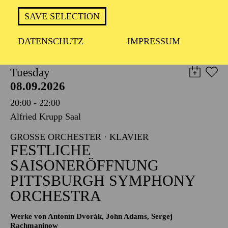
TICKETS
SAVE SELECTION
8,00
€
DATENSCHUTZ
IMPRESSUM
PHILHARMONIE ESSEN
Tuesday
08.09.2026
20:00 - 22:00
Alfried Krupp Saal
GROSSE ORCHESTER · KLAVIER
FESTLICHE
SAISONERÖFFNUNG
PITTSBURGH SYMPHONY
ORCHESTRA
Werke von Antonín Dvorák, John Adams, Sergej
Rachmaninow