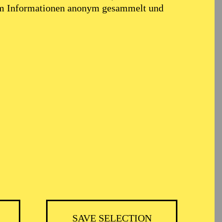
em Informationen anonym gesammelt und
TICKETS
BH
-
55,20
52,70
€
SAVE SELECTION