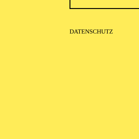
ICK AUF DEN IRAN –
TIMMEN ZUR AKTUELLE
AGE
DATENSCHUTZ
SE ORCHESTER · KLAVIER
STLICHE
AISONERÖFFNUNG
ITTSBURGH SYMPHONY
RCHESTRA