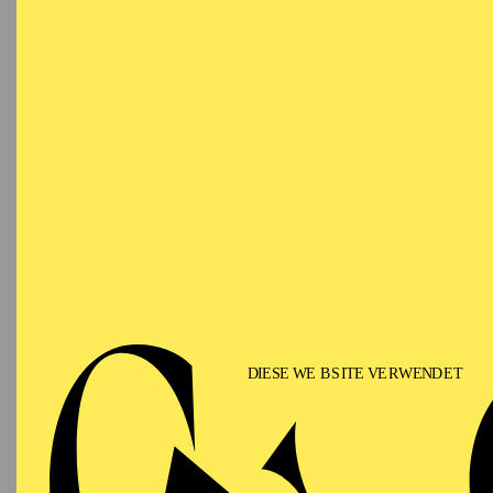
Ringlokschuppen Ruhr
PHILHARMONIE ESSEN
Saturday
12.09.2026
PHIL
TH
GU
15:00 - 16:00
Alfried Krupp Saal
II
Für Fam
PHILHARMONIE ESSEN
Sunday