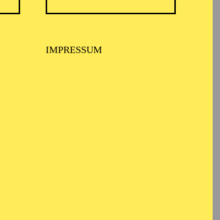
TICKETS
N
8,00
€
IMPRESSUM
TICKETS
-
110,00
85,00
65,00
25,00
-
€
Abo 1: Sinfonische Höhepunkte