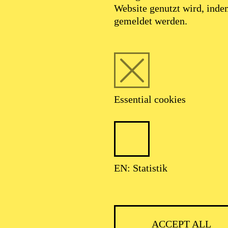
Website genutzt wird, ind
SEPTEMBER 2026
gemeldet werden.
HNER CLASSIC
Essential cookies
ser: Theater-, Konzert- u. Gastspieldirektion OTTO HOFNER GM
EN: Statistik
ACCEPT ALL