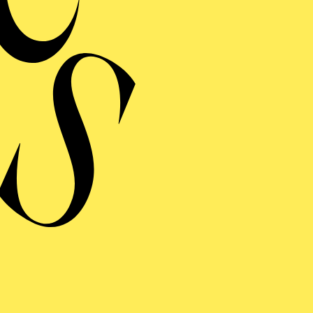
MERMUSIK
REISGEKRÖNTES
TREICHQUARTETT
von Jerod Impichchaachaaha' Tate, Maurice Ravel, Sergej Prokofj
RAUFNAHME
N GIOVANNI