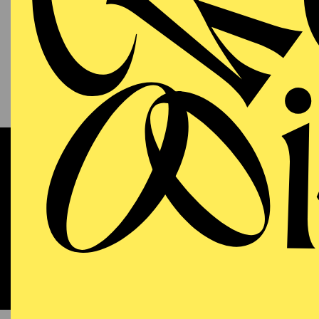
13.09.2026
KAM
P
S
11:00 - 12:00
RWE Pavillon
Werke 
OPERA
WIEDE
Sunday
13.09.2026
DO
18:00 - 21:15
Aalto-Theater