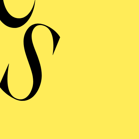
MERMUSIK
REISGEKRÖNTES
TREICHQUARTETT
von Jerod Impichchaachaaha' Tate, Maurice Ravel, Sergej Prokofj
RAUFNAHME
N GIOVANNI