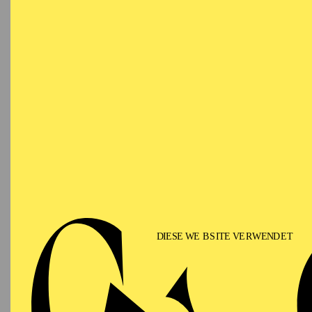
Ringlokschuppen Ruhr
PHILHARMONIE ESSEN
Saturday
12.09.2026
PHIL
TH
GU
15:00 - 16:00
Alfried Krupp Saal
II
Für Fam
PHILHARMONIE ESSEN
Sunday