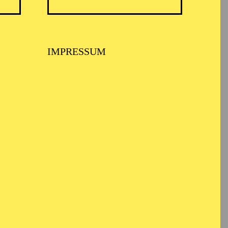
TICKETS
N
8,00
€
IMPRESSUM
TICKETS
-
110,00
85,00
65,00
25,00
-
€
Abo 1: Sinfonische Höhepunkte