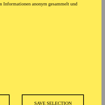
em Informationen anonym gesammelt und
TICKETS
BH
-
55,20
52,70
€
SAVE SELECTION