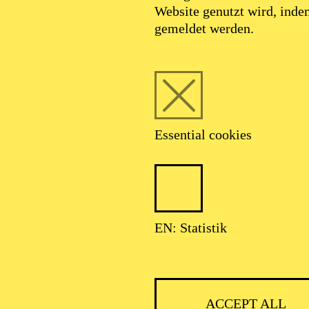
Website genutzt wird, ind
SEPTEMBER 2026
gemeldet werden.
HNER CLASSIC
Essential cookies
ser: Theater-, Konzert- u. Gastspieldirektion OTTO HOFNER GM
EN: Statistik
ACCEPT ALL