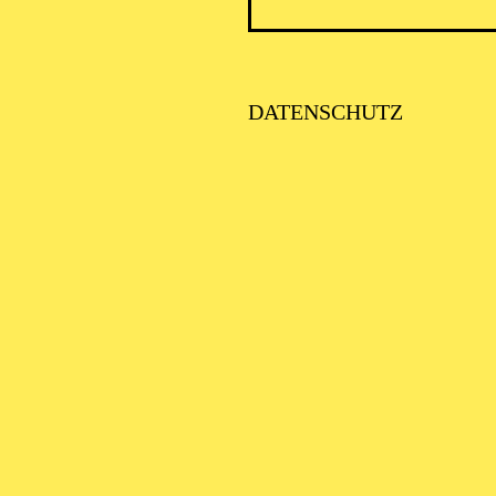
ICK AUF DEN IRAN –
TIMMEN ZUR AKTUELLE
AGE
DATENSCHUTZ
SE ORCHESTER · KLAVIER
STLICHE
AISONERÖFFNUNG
ITTSBURGH SYMPHONY
RCHESTRA