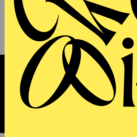
13.09.2026
KAM
P
S
11:00 - 12:00
RWE Pavillon
Werke 
OPERA
WIEDE
Sunday
13.09.2026
DO
18:00 - 21:15
Aalto-Theater