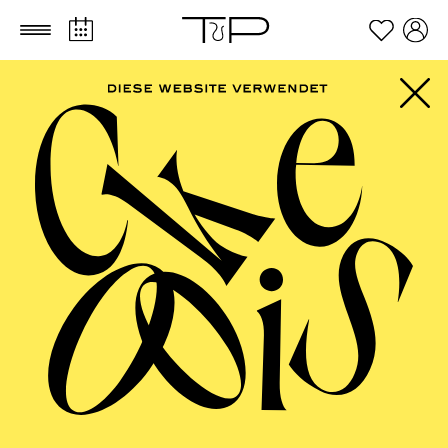
Zum Hauptinhalt springen
Zum Footer springen
FILTER
SEPTEMBER 2026
PHILHARMONIE ESSEN
Friday
04.09.2026
20:00 - 23:00
Alfried Krupp Saal
HÖHNER CLASSIC