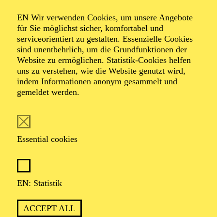
Organiser: Theater-, Konzert- u. Gastspieldirektion OTTO
EN Wir verwenden Cookies, um unsere Angebote
HOFNER GMBH
für Sie möglichst sicher, komfortabel und
serviceorientiert zu gestalten. Essenzielle Cookies
TICKETS
sind unentbehrlich, um die Grundfunktionen der
Website zu ermöglichen. Statistik-Cookies helfen
-
55,20
52,70
€
uns zu verstehen, wie die Website genutzt wird,
indem Informationen anonym gesammelt und
gemeldet werden.
EN: SCHAUSPIEL ESSEN
Saturday
05.09.2026
19:30 - 21:30
Essential cookies
Grillo-Theater
BLICK AUF DEN IRAN –
STIMMEN ZUR AKTUELLEN
EN: Statistik
LAGE
ACCEPT ALL