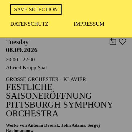
TICKETS
SAVE SELECTION
8,00
€
DATENSCHUTZ
IMPRESSUM
PHILHARMONIE ESSEN
Tuesday
08.09.2026
20:00 - 22:00
Alfried Krupp Saal
GROSSE ORCHESTER · KLAVIER
FESTLICHE
SAISONERÖFFNUNG
PITTSBURGH SYMPHONY
ORCHESTRA
Werke von Antonín Dvorák, John Adams, Sergej
Rachmaninow