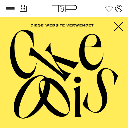
Zum Hauptinhalt springen
Zum Footer springen
FILTER
SEPTEMBER 2026
PHILHARMONIE ESSEN
Friday
04.09.2026
20:00 - 23:00
Alfried Krupp Saal
HÖHNER CLASSIC