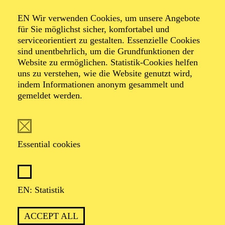
Organiser: Theater-, Konzert- u. Gastspieldirektion OTTO
EN Wir verwenden Cookies, um unsere Angebote
HOFNER GMBH
für Sie möglichst sicher, komfortabel und
serviceorientiert zu gestalten. Essenzielle Cookies
TICKETS
sind unentbehrlich, um die Grundfunktionen der
Website zu ermöglichen. Statistik-Cookies helfen
-
55,20
52,70
€
uns zu verstehen, wie die Website genutzt wird,
indem Informationen anonym gesammelt und
gemeldet werden.
EN: SCHAUSPIEL ESSEN
Saturday
05.09.2026
19:30 - 21:30
Essential cookies
Grillo-Theater
BLICK AUF DEN IRAN –
STIMMEN ZUR AKTUELLEN
EN: Statistik
LAGE
ACCEPT ALL