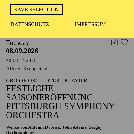
TICKETS
SAVE SELECTION
8,00
€
DATENSCHUTZ
IMPRESSUM
PHILHARMONIE ESSEN
Tuesday
08.09.2026
20:00 - 22:00
Alfried Krupp Saal
GROSSE ORCHESTER · KLAVIER
FESTLICHE
SAISONERÖFFNUNG
PITTSBURGH SYMPHONY
ORCHESTRA
Werke von Antonín Dvorák, John Adams, Sergej
Rachmaninow