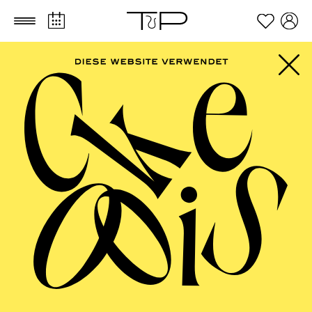
Zum Hauptinhalt springen
Zum Footer springen
FILTER
SEPTEMBER 2026
PHILHARMONIE ESSEN
Friday
04.09.2026
20:00 - 23:00
Alfried Krupp Saal
HÖHNER CLASSIC