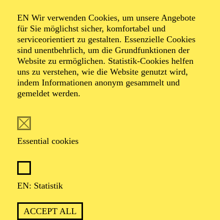
Organiser: Theater-, Konzert- u. Gastspieldirektion OTTO
EN Wir verwenden Cookies, um unsere Angebote
HOFNER GMBH
für Sie möglichst sicher, komfortabel und
serviceorientiert zu gestalten. Essenzielle Cookies
TICKETS
sind unentbehrlich, um die Grundfunktionen der
Website zu ermöglichen. Statistik-Cookies helfen
-
55,20
52,70
€
uns zu verstehen, wie die Website genutzt wird,
indem Informationen anonym gesammelt und
gemeldet werden.
EN: SCHAUSPIEL ESSEN
Saturday
05.09.2026
19:30 - 21:30
Essential cookies
Grillo-Theater
BLICK AUF DEN IRAN –
STIMMEN ZUR AKTUELLEN
EN: Statistik
LAGE
ACCEPT ALL