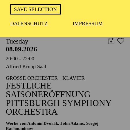
TICKETS
SAVE SELECTION
8,00
€
DATENSCHUTZ
IMPRESSUM
PHILHARMONIE ESSEN
Tuesday
08.09.2026
20:00 - 22:00
Alfried Krupp Saal
GROSSE ORCHESTER · KLAVIER
FESTLICHE
SAISONERÖFFNUNG
PITTSBURGH SYMPHONY
ORCHESTRA
Werke von Antonín Dvorák, John Adams, Sergej
Rachmaninow