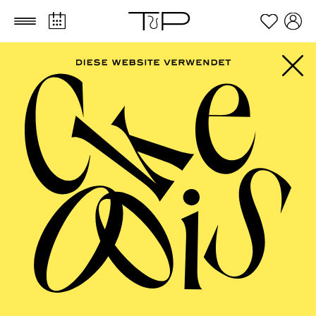
Zum Hauptinhalt springen
Zum Footer springen
FILTER
SEPTEMBER 2026
PHILHARMONIE ESSEN
Friday
04.09.2026
20:00 - 23:00
Alfried Krupp Saal
HÖHNER CLASSIC