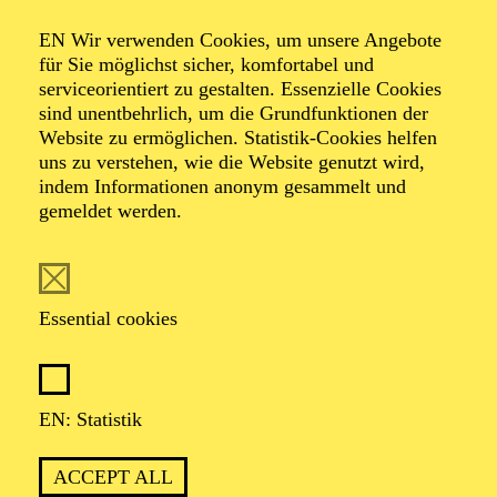
Organiser: Theater-, Konzert- u. Gastspieldirektion OTTO
EN Wir verwenden Cookies, um unsere Angebote
HOFNER GMBH
für Sie möglichst sicher, komfortabel und
serviceorientiert zu gestalten. Essenzielle Cookies
TICKETS
sind unentbehrlich, um die Grundfunktionen der
Website zu ermöglichen. Statistik-Cookies helfen
-
55,20
52,70
€
uns zu verstehen, wie die Website genutzt wird,
indem Informationen anonym gesammelt und
gemeldet werden.
EN: SCHAUSPIEL ESSEN
Saturday
05.09.2026
19:30 - 21:30
Essential cookies
Grillo-Theater
BLICK AUF DEN IRAN –
STIMMEN ZUR AKTUELLEN
EN: Statistik
LAGE
ACCEPT ALL