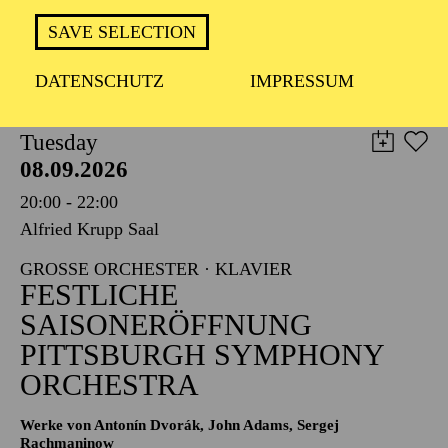
TICKETS
SAVE SELECTION
8,00
€
DATENSCHUTZ
IMPRESSUM
PHILHARMONIE ESSEN
Tuesday
08.09.2026
20:00 - 22:00
Alfried Krupp Saal
GROSSE ORCHESTER · KLAVIER
FESTLICHE
SAISONERÖFFNUNG
PITTSBURGH SYMPHONY
ORCHESTRA
Werke von Antonín Dvorák, John Adams, Sergej
Rachmaninow