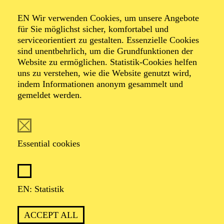
Organiser: Theater-, Konzert- u. Gastspieldirektion OTTO
EN Wir verwenden Cookies, um unsere Angebote
HOFNER GMBH
für Sie möglichst sicher, komfortabel und
serviceorientiert zu gestalten. Essenzielle Cookies
TICKETS
sind unentbehrlich, um die Grundfunktionen der
Website zu ermöglichen. Statistik-Cookies helfen
-
55,20
52,70
€
uns zu verstehen, wie die Website genutzt wird,
indem Informationen anonym gesammelt und
gemeldet werden.
EN: SCHAUSPIEL ESSEN
Saturday
05.09.2026
19:30 - 21:30
Essential cookies
Grillo-Theater
BLICK AUF DEN IRAN –
STIMMEN ZUR AKTUELLEN
EN: Statistik
LAGE
ACCEPT ALL