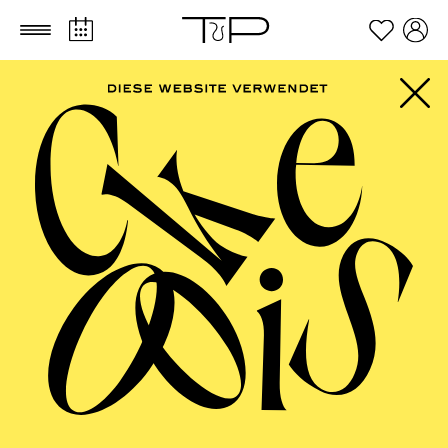
Zum Hauptinhalt springen
Zum Footer springen
FILTER
SEPTEMBER 2026
PHILHARMONIE ESSEN
Friday
04.09.2026
20:00 - 23:00
Alfried Krupp Saal
HÖHNER CLASSIC