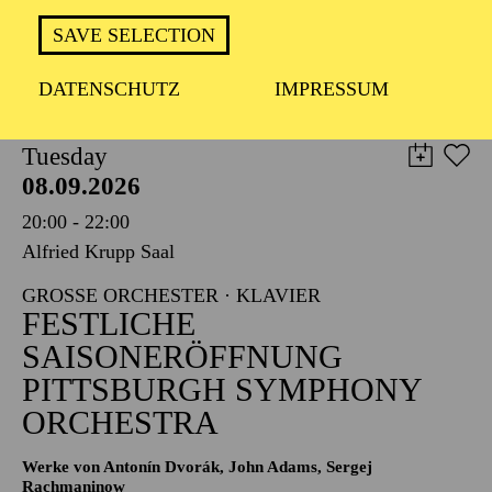
TICKETS
SAVE SELECTION
8,00
€
DATENSCHUTZ
IMPRESSUM
PHILHARMONIE ESSEN
Tuesday
08.09.2026
20:00 - 22:00
Alfried Krupp Saal
GROSSE ORCHESTER · KLAVIER
FESTLICHE
SAISONERÖFFNUNG
PITTSBURGH SYMPHONY
ORCHESTRA
Werke von Antonín Dvorák, John Adams, Sergej
Rachmaninow