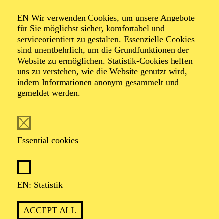
Organiser: Theater-, Konzert- u. Gastspieldirektion OTTO
EN Wir verwenden Cookies, um unsere Angebote
HOFNER GMBH
für Sie möglichst sicher, komfortabel und
serviceorientiert zu gestalten. Essenzielle Cookies
TICKETS
sind unentbehrlich, um die Grundfunktionen der
Website zu ermöglichen. Statistik-Cookies helfen
-
55,20
52,70
€
uns zu verstehen, wie die Website genutzt wird,
indem Informationen anonym gesammelt und
gemeldet werden.
EN: SCHAUSPIEL ESSEN
Saturday
05.09.2026
19:30 - 21:30
Essential cookies
Grillo-Theater
BLICK AUF DEN IRAN –
STIMMEN ZUR AKTUELLEN
EN: Statistik
LAGE
ACCEPT ALL