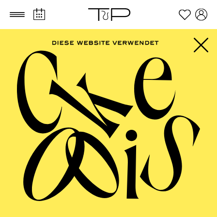
Zum Hauptinhalt springen
Zum Footer springen
FILTER
SEPTEMBER 2026
PHILHARMONIE ESSEN
Friday
04.09.2026
20:00 - 23:00
Alfried Krupp Saal
HÖHNER CLASSIC