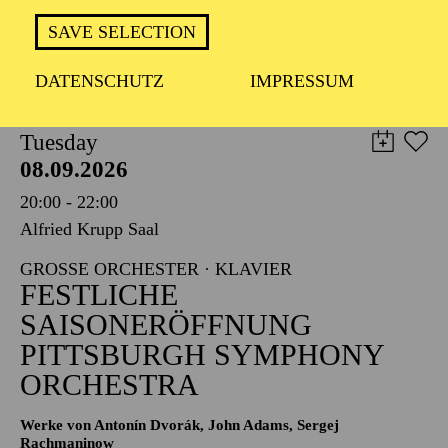
TICKETS
SAVE SELECTION
8,00
€
DATENSCHUTZ
IMPRESSUM
PHILHARMONIE ESSEN
Tuesday
08.09.2026
20:00 - 22:00
Alfried Krupp Saal
GROSSE ORCHESTER · KLAVIER
FESTLICHE
SAISONERÖFFNUNG
PITTSBURGH SYMPHONY
ORCHESTRA
Werke von Antonín Dvorák, John Adams, Sergej
Rachmaninow