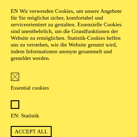
Organiser: Theater-, Konzert- u. Gastspieldirektion OTTO
EN Wir verwenden Cookies, um unsere Angebote
HOFNER GMBH
für Sie möglichst sicher, komfortabel und
serviceorientiert zu gestalten. Essenzielle Cookies
TICKETS
sind unentbehrlich, um die Grundfunktionen der
Website zu ermöglichen. Statistik-Cookies helfen
-
55,20
52,70
€
uns zu verstehen, wie die Website genutzt wird,
indem Informationen anonym gesammelt und
gemeldet werden.
EN: SCHAUSPIEL ESSEN
Saturday
05.09.2026
19:30 - 21:30
Essential cookies
Grillo-Theater
BLICK AUF DEN IRAN –
STIMMEN ZUR AKTUELLEN
EN: Statistik
LAGE
ACCEPT ALL