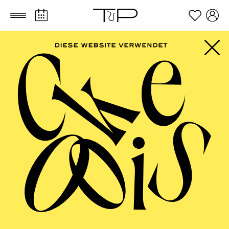
Zum Hauptinhalt springen
Zum Footer springen
FILTER
SEPTEMBER 2026
PHILHARMONIE ESSEN
Friday
04.09.2026
20:00 - 23:00
Alfried Krupp Saal
HÖHNER CLASSIC