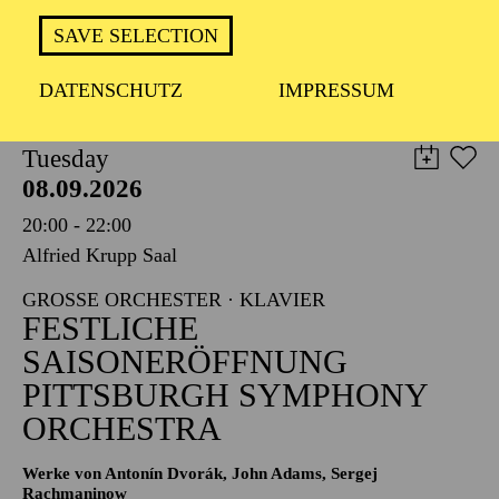
TICKETS
SAVE SELECTION
8,00
€
DATENSCHUTZ
IMPRESSUM
PHILHARMONIE ESSEN
Tuesday
08.09.2026
20:00 - 22:00
Alfried Krupp Saal
GROSSE ORCHESTER · KLAVIER
FESTLICHE
SAISONERÖFFNUNG
PITTSBURGH SYMPHONY
ORCHESTRA
Werke von Antonín Dvorák, John Adams, Sergej
Rachmaninow