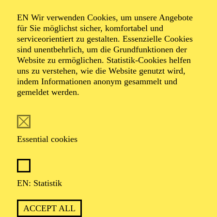
Organiser: Theater-, Konzert- u. Gastspieldirektion OTTO
EN Wir verwenden Cookies, um unsere Angebote
HOFNER GMBH
für Sie möglichst sicher, komfortabel und
serviceorientiert zu gestalten. Essenzielle Cookies
TICKETS
sind unentbehrlich, um die Grundfunktionen der
Website zu ermöglichen. Statistik-Cookies helfen
-
55,20
52,70
€
uns zu verstehen, wie die Website genutzt wird,
indem Informationen anonym gesammelt und
gemeldet werden.
EN: SCHAUSPIEL ESSEN
Saturday
05.09.2026
19:30 - 21:30
Essential cookies
Grillo-Theater
BLICK AUF DEN IRAN –
STIMMEN ZUR AKTUELLEN
EN: Statistik
LAGE
ACCEPT ALL