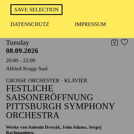
TICKETS
SAVE SELECTION
8,00
€
DATENSCHUTZ
IMPRESSUM
PHILHARMONIE ESSEN
Tuesday
08.09.2026
20:00 - 22:00
Alfried Krupp Saal
GROSSE ORCHESTER · KLAVIER
FESTLICHE
SAISONERÖFFNUNG
PITTSBURGH SYMPHONY
ORCHESTRA
Werke von Antonín Dvorák, John Adams, Sergej
Rachmaninow