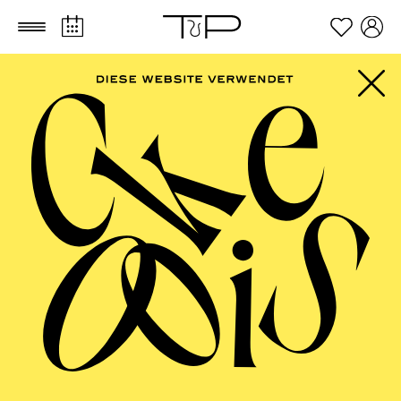
Zum Hauptinhalt springen
Zum Footer springen
FILTER
SEPTEMBER 2026
PHILHARMONIE ESSEN
Friday
04.09.2026
20:00 - 23:00
Alfried Krupp Saal
HÖHNER CLASSIC