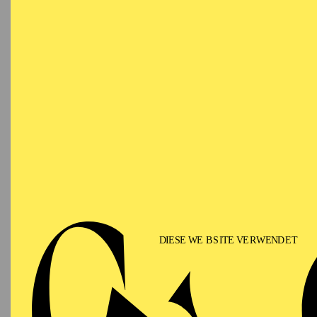
Ringlokschuppen Ruhr
PHILHARMONIE ESSEN
Saturday
12.09.2026
PHIL
TH
GU
15:00 - 16:00
Alfried Krupp Saal
II
Für Fam
PHILHARMONIE ESSEN
Sunday