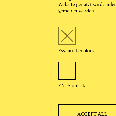
Website genutzt wird, ind
SEPTEMBER 2026
gemeldet werden.
HNER CLASSIC
Essential cookies
ser: Theater-, Konzert- u. Gastspieldirektion OTTO HOFNER GM
EN: Statistik
ACCEPT ALL