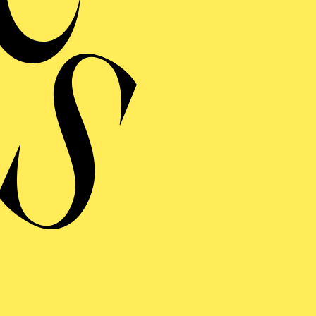
MERMUSIK
REISGEKRÖNTES
TREICHQUARTETT
von Jerod Impichchaachaaha' Tate, Maurice Ravel, Sergej Prokofj
RAUFNAHME
N GIOVANNI