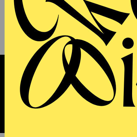
13.09.2026
KAM
P
S
11:00 - 12:00
RWE Pavillon
Werke 
OPERA
WIEDE
Sunday
13.09.2026
DO
18:00 - 21:15
Aalto-Theater