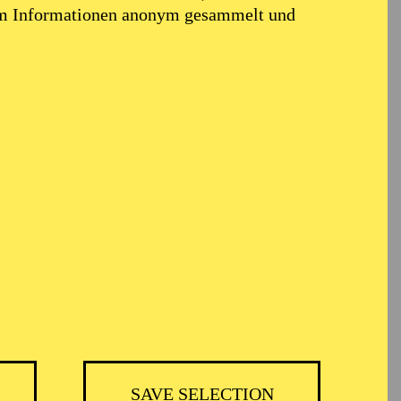
em Informationen anonym gesammelt und
TICKETS
BH
-
55,20
52,70
€
SAVE SELECTION