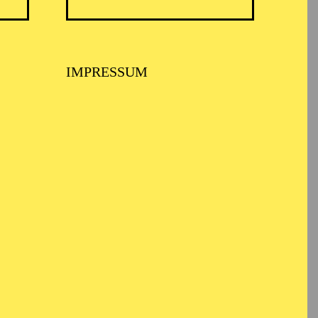
TICKETS
N
8,00
€
IMPRESSUM
TICKETS
-
110,00
85,00
65,00
25,00
-
€
Abo 1: Sinfonische Höhepunkte