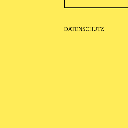
ICK AUF DEN IRAN –
TIMMEN ZUR AKTUELLE
AGE
DATENSCHUTZ
SE ORCHESTER · KLAVIER
STLICHE
AISONERÖFFNUNG
ITTSBURGH SYMPHONY
RCHESTRA