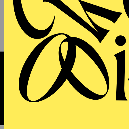
13.09.2026
KAM
P
S
11:00 - 12:00
RWE Pavillon
Werke 
OPERA
WIEDE
Sunday
13.09.2026
DO
18:00 - 21:15
Aalto-Theater