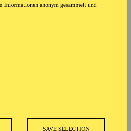
em Informationen anonym gesammelt und
TICKETS
BH
-
55,20
52,70
€
SAVE SELECTION