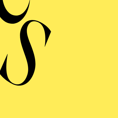
MERMUSIK
REISGEKRÖNTES
TREICHQUARTETT
von Jerod Impichchaachaaha' Tate, Maurice Ravel, Sergej Prokofj
RAUFNAHME
N GIOVANNI