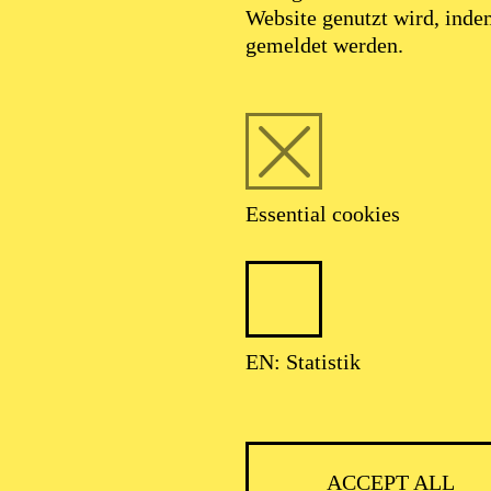
Website genutzt wird, ind
SEPTEMBER 2026
gemeldet werden.
HNER CLASSIC
Essential cookies
ser: Theater-, Konzert- u. Gastspieldirektion OTTO HOFNER GM
EN: Statistik
ACCEPT ALL