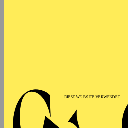
Ringlokschuppen Ruhr
PHILHARMONIE ESSEN
Saturday
12.09.2026
PHIL
TH
GU
15:00 - 16:00
Alfried Krupp Saal
II
Für Fam
PHILHARMONIE ESSEN
Sunday