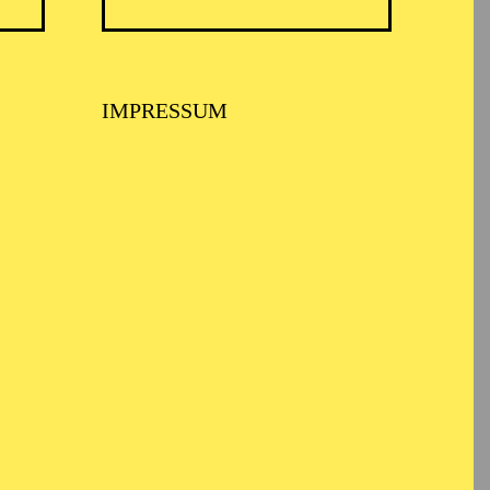
TICKETS
N
8,00
€
IMPRESSUM
TICKETS
-
110,00
85,00
65,00
25,00
-
€
Abo 1: Sinfonische Höhepunkte