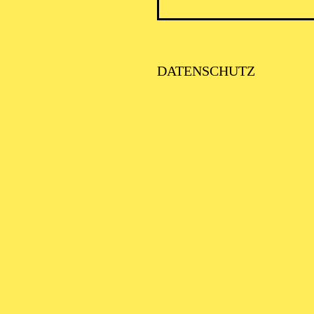
ICK AUF DEN IRAN –
TIMMEN ZUR AKTUELLE
AGE
DATENSCHUTZ
SE ORCHESTER · KLAVIER
STLICHE
AISONERÖFFNUNG
ITTSBURGH SYMPHONY
RCHESTRA