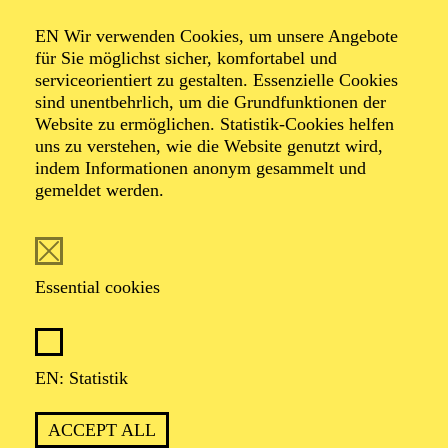
Organiser: Theater-, Konzert- u. Gastspieldirektion OTTO
EN Wir verwenden Cookies, um unsere Angebote
HOFNER GMBH
für Sie möglichst sicher, komfortabel und
serviceorientiert zu gestalten. Essenzielle Cookies
TICKETS
sind unentbehrlich, um die Grundfunktionen der
Website zu ermöglichen. Statistik-Cookies helfen
-
55,20
52,70
€
uns zu verstehen, wie die Website genutzt wird,
indem Informationen anonym gesammelt und
gemeldet werden.
EN: SCHAUSPIEL ESSEN
Saturday
05.09.2026
19:30 - 21:30
Essential cookies
Grillo-Theater
BLICK AUF DEN IRAN –
STIMMEN ZUR AKTUELLEN
EN: Statistik
LAGE
ACCEPT ALL