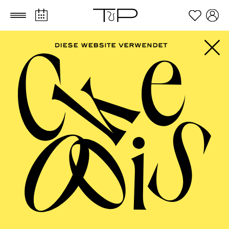
Zum Hauptinhalt springen
Zum Footer springen
FILTER
SEPTEMBER 2026
PHILHARMONIE ESSEN
Friday
04.09.2026
20:00 - 23:00
Alfried Krupp Saal
HÖHNER CLASSIC