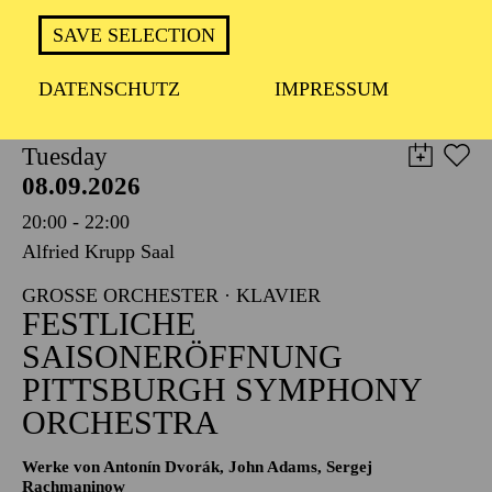
TICKETS
SAVE SELECTION
8,00
€
DATENSCHUTZ
IMPRESSUM
PHILHARMONIE ESSEN
Tuesday
08.09.2026
20:00 - 22:00
Alfried Krupp Saal
GROSSE ORCHESTER · KLAVIER
FESTLICHE
SAISONERÖFFNUNG
PITTSBURGH SYMPHONY
ORCHESTRA
Werke von Antonín Dvorák, John Adams, Sergej
Rachmaninow